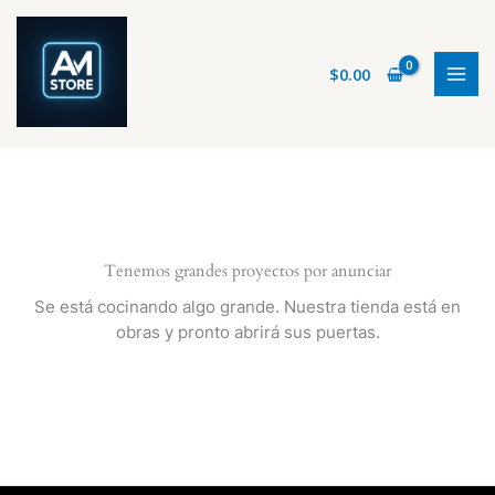
Ir
al
contenido
$
0.00
Tenemos grandes proyectos por anunciar
Se está cocinando algo grande. Nuestra tienda está en
obras y pronto abrirá sus puertas.