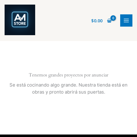
Ir
al
contenido
$
0.00
Tenemos grandes proyectos por anunciar
Se está cocinando algo grande. Nuestra tienda está en
obras y pronto abrirá sus puertas.